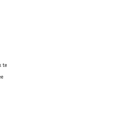
k te
ee