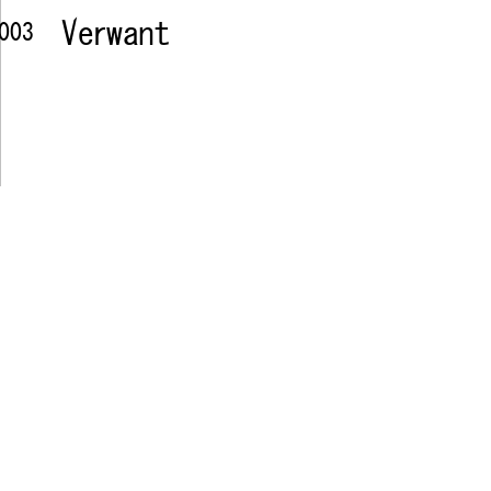
Verwant
2003
'