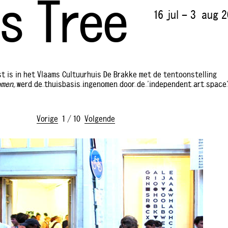
s Tree
16 jul – 3 aug 
ast is in het Vlaams Cultuurhuis De Brakke met de tentoonstelling
omen
, werd de thuisbasis ingenomen door de 'independent art space
Vorige
1
/
10
Volgende