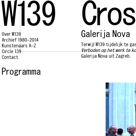
Cros
W139
Galerija Nova
Over W139
Archief 1980–2014
Terwijl W139 tijdelijk te g
Kunstenaars A–Z
Verboden op het werk te k
Circle 139
Galerija Nova uit Zagreb.
Contact
Programma